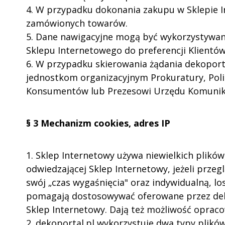
4. W przypadku dokonania zakupu w Sklepie I
zamówionych towarów.
5. Dane nawigacyjne mogą być wykorzystywane
Sklepu Internetowego do preferencji Klientó
6. W przypadku skierowania żądania dekopo
jednostkom organizacyjnym Prokuratury, Pol
Konsumentów lub Prezesowi Urzędu Komunikac
§ 3 Mechanizm cookies, adres IP
1. Sklep Internetowy używa niewielkich plik
odwiedzającej Sklep Internetowy, jeżeli przeg
swój „czas wygaśnięcia" oraz indywidualną, l
pomagają dostosowywać oferowane przez dekop
Sklep Internetowy. Dają też możliwość opra
2. dekoportal.pl wykorzystuje dwa typy plików