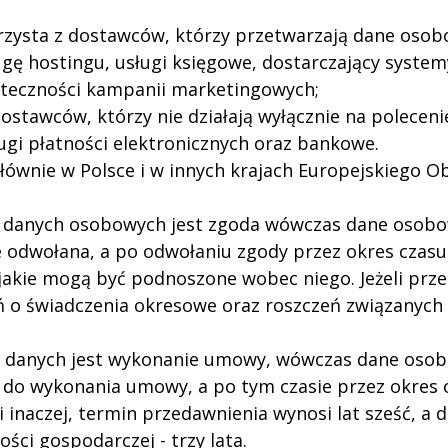
rzysta z dostawców, którzy przetwarzają dane osobo
ugę hostingu, usługi księgowe, dostarczający syste
uteczności kampanii marketingowych;
dostawców, którzy nie działają wyłącznie na poleceni
ugi płatności elektronicznych oraz bankowe.
 głównie w Polsce i w innych krajach Europejskiego 
:
 danych osobowych jest zgoda wówczas dane osobow
nie odwołana, a po odwołaniu zgody przez okres cza
jakie mogą być podnoszone wobec niego. Jeżeli przep
eń o świadczenia okresowe oraz roszczeń związanych
 danych jest wykonanie umowy, wówczas dane osobo
dne do wykonania umowy, a po tym czasie przez okre
wi inaczej, termin przedawnienia wynosi lat sześć, a
ści gospodarczej - trzy lata.