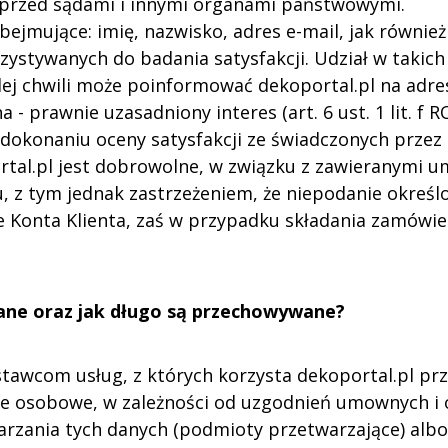
przed sądami i innymi organami państwowymi.
bejmujące: imię, nazwisko, adres e-mail, jak równi
ystywanych do badania satysfakcji. Udział w takich a
dej chwili może poinformować dekoportal.pl na adres
 prawnie uzasadniony interes (art. 6 ust. 1 lit. f 
dokonaniu oceny satysfakcji ze świadczonych przez 
tal.pl jest dobrowolne, w związku z zawieranymi u
, z tym jednak zastrzeżeniem, że niepodanie okreś
nie Konta Klienta, zaś w przypadku składania zamówie
ane oraz jak długo są przechowywane?
tawcom usług, z których korzysta dekoportal.pl pr
e osobowe, w zależności od uzgodnień umownych i o
rzania tych danych (podmioty przetwarzające) albo 