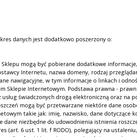
kres danych jest dodatkowo poszerzony o:
j Sklepu mogą być pobierane dodatkowe informacje, 
ostawcy Internetu, nazwa domeny, rodzaj przeglądar
e nawigacyjne, w tym informacje o linkach i odnośn
Sklepie Internetowym. Podstawa prawna - prawnie uz
z usług świadczonych drogą elektroniczną oraz na po
i roszczeń mogą być przetwarzane niektóre dane os
etowym takie jak: imię, nazwisko, dane dotyczące kor
inne dane niezbędne do udowodnienia istnienia roszc
(art. 6 ust. 1 lit. f RODO), polegający na ustaleniu