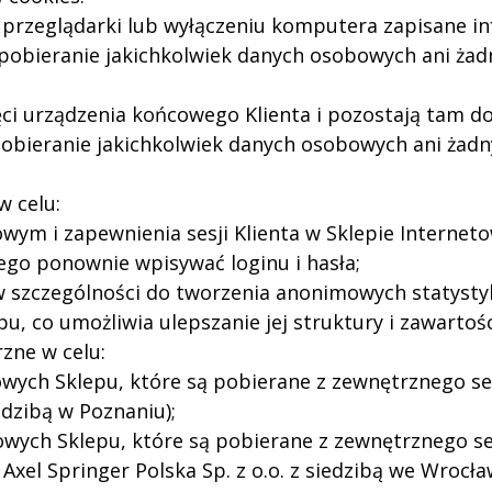
ej przeglądarki lub wyłączeniu komputera zapisane i
 pobieranie jakichkolwiek danych osobowych ani ża
ci urządzenia końcowego Klienta i pozostają tam d
obieranie jakichkolwiek danych osobowych ani żad
w celu:
owym i zapewnienia sesji Klienta w Sklepie Interneto
ego ponownie wpisywać loginu i hasła;
a w szczególności do tworzenia anonimowych statyst
pu, co umożliwia ulepszanie jej struktury i zawartośc
zne w celu:
owych Sklepu, które są pobierane z zewnętrznego s
edzibą w Poznaniu);
towych Sklepu, które są pobierane z zewnętrznego s
Axel Springer Polska Sp. z o.o. z siedzibą we Wrocła