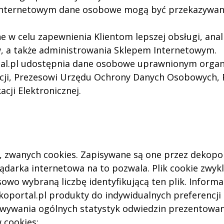
nternetowym dane osobowe mogą być przekazywane f
 w celu zapewnienia Klientom lepszej obsługi, anal
w, a także administrowania Sklepem Internetowym.
rtal.pl udostępnia dane osobowe uprawnionym org
icji, Prezesowi Urzędu Ochrony Danych Osobowych, 
ji Elektronicznej.
ów, zwanych cookies. Zapisywane są one przez dekop
lądarka internetowa na to pozwala. Plik cookie zwy
osowo wybraną liczbę identyfikującą ten plik. Infor
ortal.pl produkty do indywidualnych preferencji 
cowywania ogólnych statystyk odwiedzin prezentowa
 cookies: