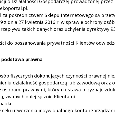
acji o Działalności Gospodarczej prowadzonej przez M
ekoportal.pl.
pl za pośrednictwem Sklepu Internetowego są prze
9 z dnia 27 kwietnia 2016 r. w sprawie ochrony osó
zepływu takich danych oraz uchylenia dyrektywy 95
ości do poszanowania prywatności Klientów odwiedz
az podstawa prawna
osób fizycznych dokonujących czynności prawnej niez
ieniu działalność gospodarczą lub zawodową oraz o
ce osobami prawnymi, którym ustawa przyznaje zd
, zwanych dalej łącznie Klientami.
padku:
 w celu utworzenia indywidualnego konta i zarządza