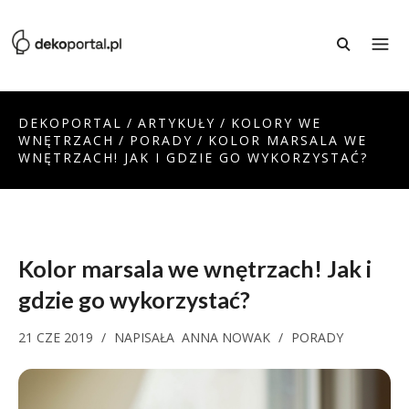
DEKOPORTAL
/
ARTYKUŁY
/
KOLORY WE
WNĘTRZACH
/
PORADY
/
KOLOR MARSALA WE
WNĘTRZACH! JAK I GDZIE GO WYKORZYSTAĆ?
Kolor marsala we wnętrzach! Jak i
gdzie go wykorzystać?
21 CZE 2019
/
NAPISAŁA
ANNA NOWAK
/
PORADY