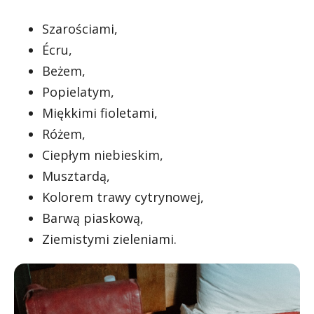
Szarościami,
Écru,
Beżem,
Popielatym,
Miękkimi fioletami,
Różem,
Ciepłym niebieskim,
Musztardą,
Kolorem trawy cytrynowej,
Barwą piaskową,
Ziemistymi zieleniami.