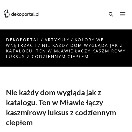
DEKOPORTAL
/
ARTYKUŁY
/
KOLORY WE
WNĘTRZACH
/
NIE KAŻDY DOM WYGLĄDA JAK Z
KATALOGU. TEN W MŁAWIE ŁĄCZY KASZMIROWY
LUKSUS Z CODZIENNYM CIEPŁEM
Nie każdy dom wygląda jak z
katalogu. Ten w Mławie łączy
kaszmirowy luksus z codziennym
ciepłem