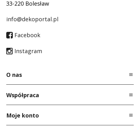
33-220 Bolesław
info@dekoportal.pl
Facebook
Instagram
O nas
O Nas
Współpraca
Polityka prywatności
Dla specjalistów
Regulamin
Moje konto
Dla producentów
Kontakt
Logowanie
Newsletter
Rejestracja