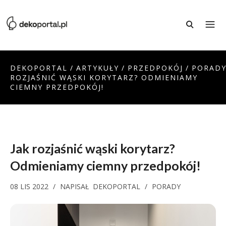
DEKOPORTAL
/
ARTYKUŁY
/
PRZEDPOKÓJ
/
PORAD
ROZJAŚNIĆ WĄSKI KORYTARZ? ODMIENIAMY
CIEMNY PRZEDPOKÓJ!
Jak rozjaśnić wąski korytarz?
Odmieniamy ciemny przedpokój!
08 LIS 2022
/
NAPISAŁ
DEKOPORTAL
/
PORADY