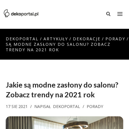
DEKOPORTAL
/
ARTYKUŁY
/
DEKORACJE
/
PORADY
/
SĄ MODNE ZASŁONY DO SALONU? ZOBACZ
TRENDY NA 2021 ROK
Jakie są modne zasłony do salonu?
Zobacz trendy na 2021 rok
17 SIE 2021
/
NAPISAŁ
DEKOPORTAL
/
PORADY