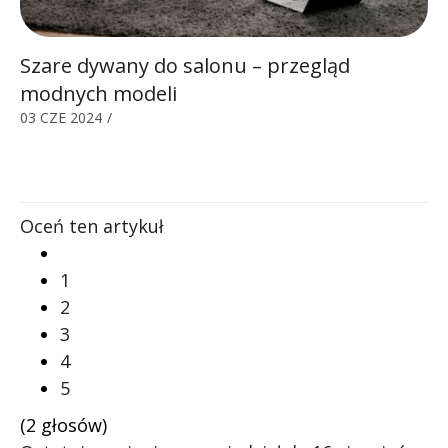
Szare dywany do salonu – przegląd
modnych modeli
03 CZE 2024
/
Oceń ten artykuł
1
2
3
4
5
(2 głosów)