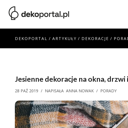
DEKOPORTAL
/
ARTYKUŁY
/
DEKORACJE
/
PORA
Jesienne dekoracje na okna, drzwi i
28 PAŹ 2019
/
NAPISAŁA
ANNA NOWAK
/
PORADY