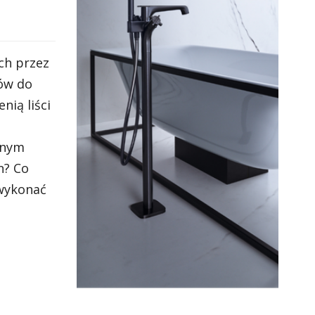
ch przez
łów do
nią liści
ijnym
n? Co
 wykonać