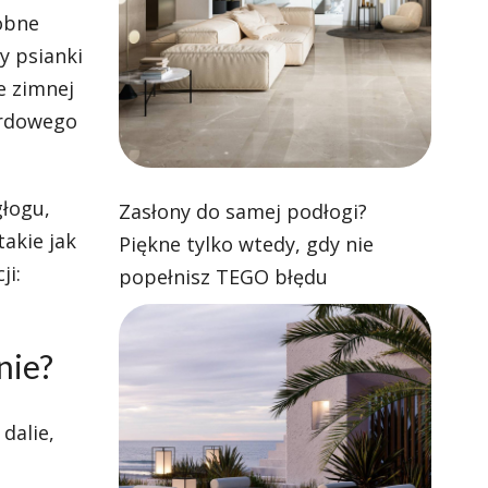
dobne
y psianki
e zimnej
ordowego
głogu,
Zasłony do samej podłogi?
takie jak
Piękne tylko wtedy, gdy nie
ji:
popełnisz TEGO błędu
nie?
dalie,