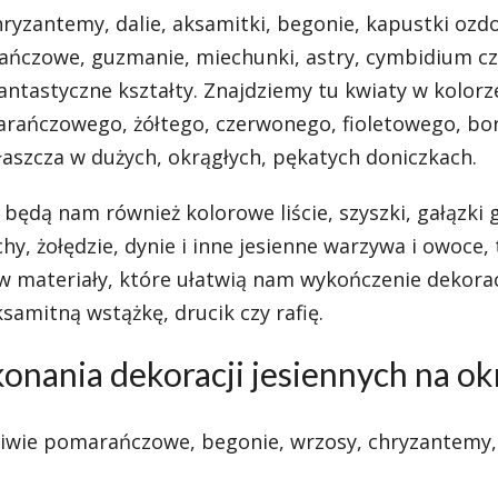
hryzantemy, dalie, aksamitki, begonie, kapustki oz
rańczowe, guzmanie, miechunki, astry, cymbidium cz
fantastyczne kształty. Znajdziemy tu kwiaty w kolorz
omarańczowego, żółtego, czerwonego, fioletowego, b
łaszcza w dużych, okrągłych, pękatych doniczkach.
będą nam również kolorowe liście, szyszki, gałązki 
chy, żołędzie, dynie i inne jesienne warzywa i owoce, 
 w materiały, które ułatwią nam wykończenie dekorac
ksamitną wstążkę, drucik czy rafię.
nania dekoracji jesiennych na ok
liwie pomarańczowe, begonie, wrzosy, chryzantemy, 