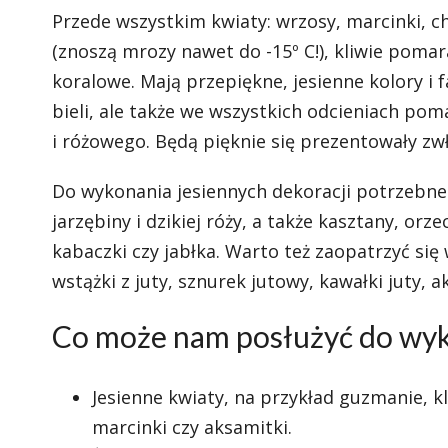
Przede wszystkim kwiaty: wrzosy, marcinki, c
(znoszą mrozy nawet do -15º C!), kliwie poma
koralowe. Mają przepiękne, jesienne kolory i 
bieli, ale także we wszystkich odcieniach p
i różowego. Będą pięknie się prezentowały zw
Do wykonania jesiennych dekoracji potrzebne 
jarzębiny i dzikiej róży, a także kasztany, orze
kabaczki czy jabłka. Warto też zaopatrzyć się
wstążki z juty, sznurek jutowy, kawałki juty, a
Co może nam posłużyć do wyko
Jesienne kwiaty, na przykład guzmanie, k
marcinki czy aksamitki.