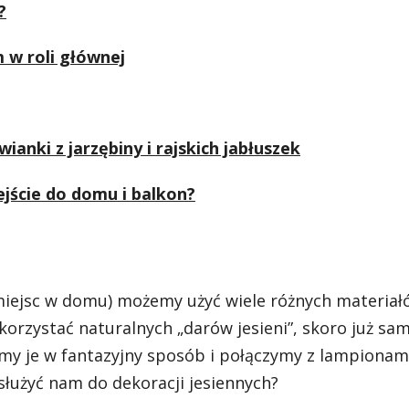
?
 w roli głównej
ianki z jarzębiny i rajskich jabłuszek
wejście do domu i balkon?
 miejsc w domu) możemy użyć wiele różnych materiałó
orzystać naturalnych „darów jesieni”, skoro już sa
my je w fantazyjny sposób i połączymy z lampionam
osłużyć nam do dekoracji jesiennych?