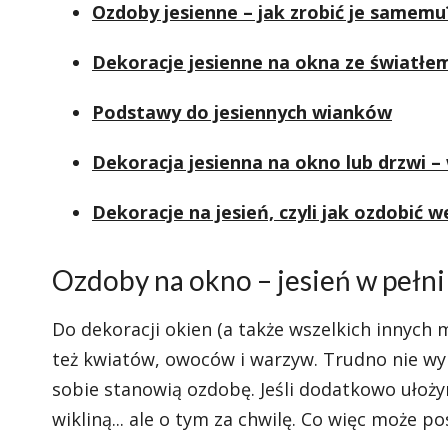
Ozdoby jesienne – jak zrobić je samemu
Dekoracje jesienne na okna ze światłem
Podstawy do jesiennych wianków
Dekoracja jesienna na okno lub drzwi – w
Dekoracje na jesień, czyli jak ozdobić 
Ozdoby na okno – jesień w pełni
Do dekoracji okien (a także wszelkich innych
też kwiatów, owoców i warzyw. Trudno nie wyk
sobie stanowią ozdobę. Jeśli dodatkowo ułoży
wikliną... ale o tym za chwilę. Co więc może p