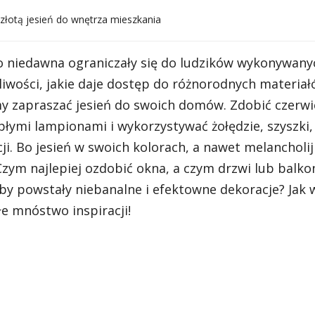
złotą jesień do wnętrza mieszkania
o niedawna ograniczały się do ludzików wykonywany
żliwości, jakie daje dostęp do różnorodnych materia
y zapraszać jesień do swoich domów. Zdobić czerwie
płymi lampionami i wykorzystywać żołędzie, szyszki,
cji. Bo jesień w swoich kolorach, a nawet melanchol
 Czym najlepiej ozdobić okna, a czym drzwi lub balko
by powstały niebanalne i efektowne dekoracje? Jak
łe mnóstwo inspiracji!