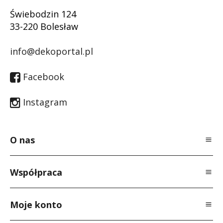
Świebodzin 124
33-220 Bolesław
info@dekoportal.pl
Facebook
Instagram
O nas
O Nas
Współpraca
Polityka prywatności
Dla specjalistów
Regulamin
Moje konto
Dla producentów
Kontakt