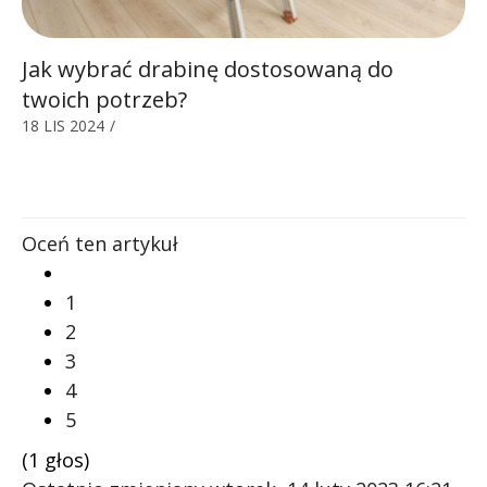
Jak wybrać drabinę dostosowaną do
twoich potrzeb?
18 LIS 2024
/
Oceń ten artykuł
1
2
3
4
5
(1 głos)