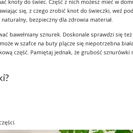
nać knoty do świec. Część z nich możesz mieć w dom
awiając się, z czego zrobić knot do świeczki, weź p
naturalny, bezpieczny dla zdrowia materiał.
ać bawełniany sznurek. Doskonale sprawdzi się też
oże w szafce na buty plącze się niepotrzebna biała
kową część. Pamiętaj jednak, że grubość sznurówki 
ki?
zęści.