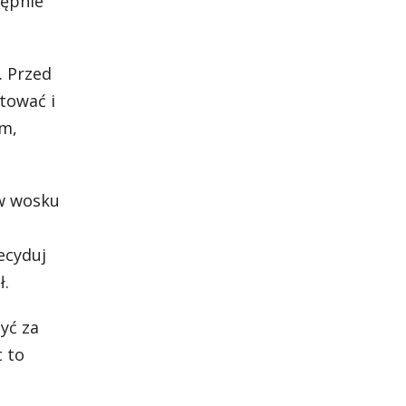
tępnie
. Przed
tować i
em,
 w wosku
ecyduj
ł.
yć za
t to