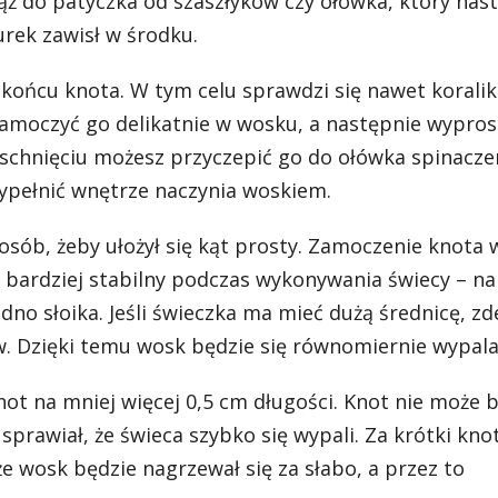
iąż do patyczka od szaszłyków czy ołówka, który nas
urek zawisł w środku.
ońcu knota. W tym celu sprawdzi się nawet koralik
amoczyć go delikatnie w wosku, a następnie wypros
 wyschnięciu możesz przyczepić go do ołówka spinacz
wypełnić wnętrze naczynia woskiem.
posób, żeby ułożył się kąt prosty. Zamoczenie knota
eż bardziej stabilny podczas wykonywania świecy – na
dno słoika. Jeśli świeczka ma mieć dużą średnicę, zd
. Dzięki temu wosk będzie się równomiernie wypala
ot na mniej więcej 0,5 cm długości. Knot nie może b
prawiał, że świeca szybko się wypali. Za krótki kno
 wosk będzie nagrzewał się za słabo, a przez to