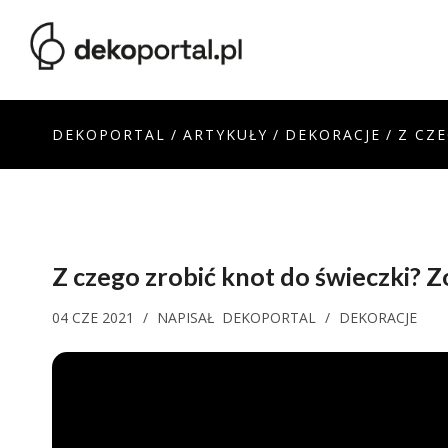
DEKOPORTAL
/
ARTYKUŁY
/
DEKORACJE
/
Z CZ
Z czego zrobić knot do świeczki? 
04 CZE 2021
/
NAPISAŁ
DEKOPORTAL
/
DEKORACJE