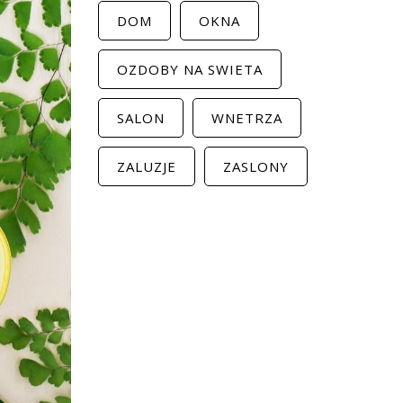
DOM
OKNA
OZDOBY NA SWIETA
SALON
WNETRZA
ZALUZJE
ZASLONY