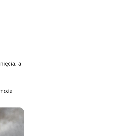
ięcia, a
 może