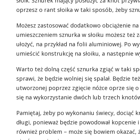
słoik. Sznurek mający posłużyć za knot przyw
oprzesz o rant słoika w taki sposób, żeby szn
Możesz zastosować dodatkowo obciążenie na k
umieszczeniem sznurka w słoiku możesz też z
ułożyć, na przykład na folii aluminiowej. Po
umieścić konstrukcję na słoiku, a następnie 
Warto też dolną część sznurka zgiąć w taki s
sprawi, że będzie wolniej się spalał. Będzie t
utworzonej poprzez zgięcie nóżce oprze się o 
się na wykorzystanie dwóch lub trzech knotów
Pamiętaj, żeby po wykonaniu świecy, dociąć kn
długi, ponieważ będzie powodował kopcenie i s
również problem – może się bowiem okazać, że