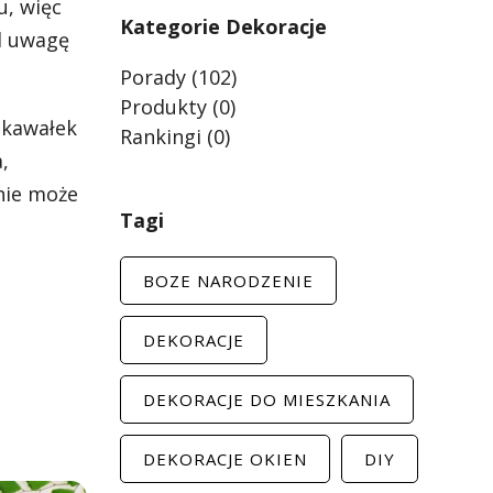
u, więc
Kategorie Dekoracje
od uwagę
Porady
(102)
Produkty
(0)
 kawałek
Rankingi
(0)
,
nie może
Tagi
BOZE NARODZENIE
DEKORACJE
DEKORACJE DO MIESZKANIA
DEKORACJE OKIEN
DIY