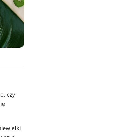
o, czy
ię
iewielki