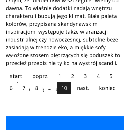
O tym, że "diabeł tkwi w szczególe" wiemy od
dawna. To właśnie dodatki nadają wnętrzu
charakteru i budują jego klimat. Biała paleta
kolorów, przypisana skandynawskim
inspiracjom, występuje także w aranżacji
industrialnej czy nowoczesnej, subtelne beże
zasiadają w trendzie eko, a miękkie sofy
wyłożone stosem piętrzących się poduszek to
przecież przepis nie tylko na wystrój scandii.
start
poprz.
1
2
3
4
5
Etykiety
6
7
8
...
10
nast.
koniec
styl skandynawski