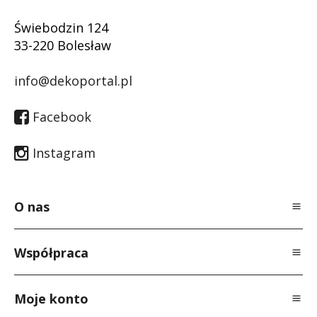
Świebodzin 124
33-220 Bolesław
info@dekoportal.pl
Facebook
Instagram
O nas
O Nas
Współpraca
Polityka prywatności
Dla specjalistów
Regulamin
Moje konto
Dla producentów
Kontakt