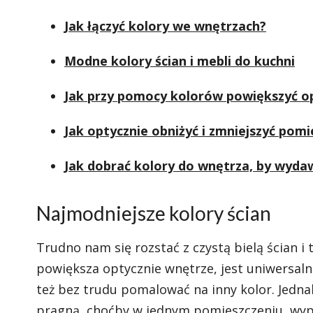
Jak łączyć kolory we wnętrzach?
Modne kolory ścian i mebli do kuchni
Jak przy pomocy kolorów powiększyć o
Jak optycznie obniżyć i zmniejszyć pomi
Jak dobrać kolory do wnętrza, by wydaw
Najmodniejsze kolory ścian
Trudno nam się rozstać z czystą bielą ścian i
powiększa optycznie wnętrze, jest uniwersalna
też bez trudu pomalować na inny kolor. Jednak 
pragną, choćby w jednym pomieszczeniu, wy