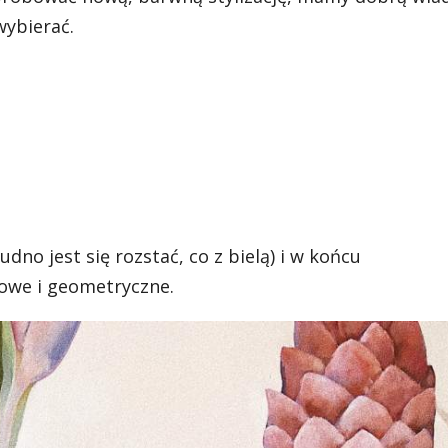
wybierać.
dno jest się rozstać, co z bielą) i w końcu
owe i geometryczne.