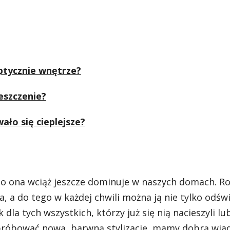
ptycznie wnętrze?
eszczenie?
ało się cieplejsze?
 to ona wciąż jeszcze dominuje w naszych domach. Ro
, a do tego w każdej chwili można ją nie tylko odświ
dla tych wszystkich, którzy już się nią nacieszyli lu
próbować nową, barwną stylizację, mamy dobrą wia