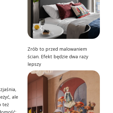
Zrób to przed malowaniem
ścian. Efekt będzie dwa razy
lepszy
zjaśnia,
eżyć, ale
b też
domość: