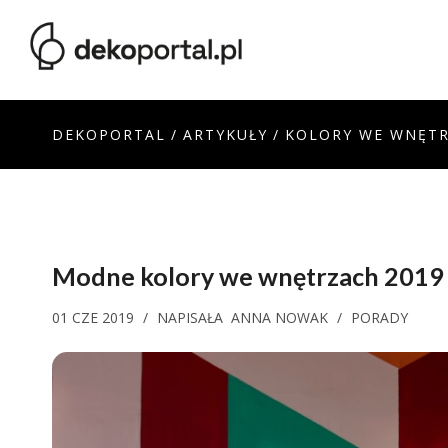
DEKOPORTAL
/
ARTYKUŁY
/
KOLORY WE WNĘT
Modne kolory we wnętrzach 2019
01 CZE 2019
/
NAPISAŁA
ANNA NOWAK
/
PORADY