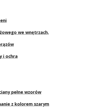
eni
różowego we wnętrzach,
brązów
 i ochra
ciany pełne wzorów
nanie z kolorem szarym