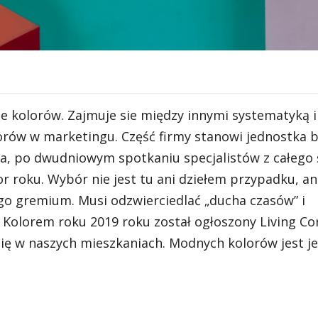
ie kolorów. Zajmuje sie między innymi systematyką i
orów w marketingu. Część firmy stanowi jednostka
za, po dwudniowym spotkaniu specjalistów z całego
r roku. Wybór nie jest tu ani dziełem przypadku, an
 gremium. Musi odzwierciedlać „ducha czasów” i
olorem roku 2019 roku został ogłoszony Living Cora
 się w naszych mieszkaniach. Modnych kolorów jest j