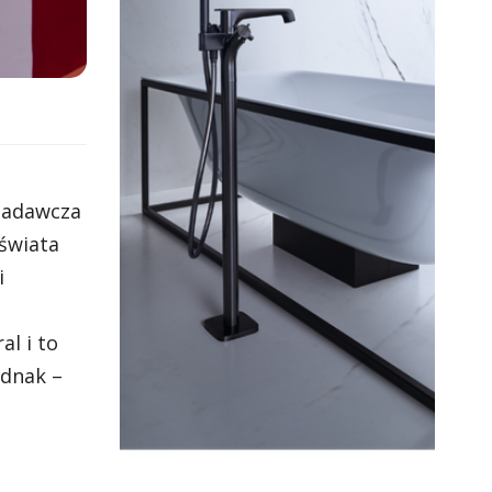
 badawcza
 świata
i
l i to
ednak –