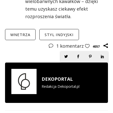
wielobarwnych kawałków – dzięki
temu uzyskasz ciekawy efekt
rozproszenia światła.
WNETRZA
STYL INDYJSKI
1
komentarz
4057
DEKOPORTAL
Redakcja Dekoportal.pl