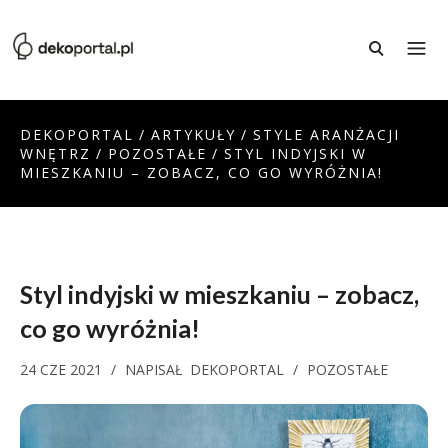
DEKOPORTAL
/
ARTYKUŁY
/
STYLE ARANŻACJI
WNĘTRZ
/
POZOSTAŁE
/
STYL INDYJSKI W
MIESZKANIU – ZOBACZ, CO GO WYRÓŻNIA!
Styl indyjski w mieszkaniu – zobacz,
co go wyróżnia!
24 CZE 2021
/
NAPISAŁ
DEKOPORTAL
/
POZOSTAŁE