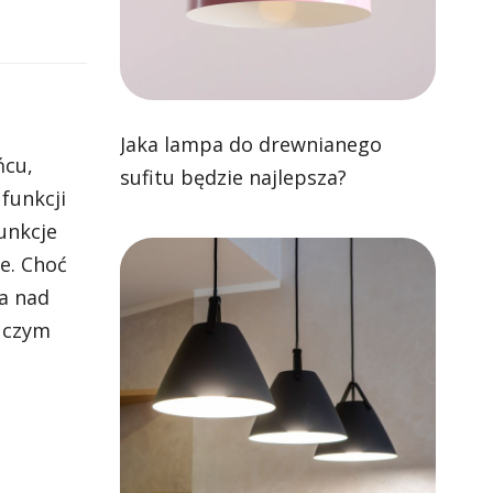
Jaka lampa do drewnianego
ńcu,
sufitu będzie najlepsza?
funkcji
unkcje
e. Choć
ga nad
o czym