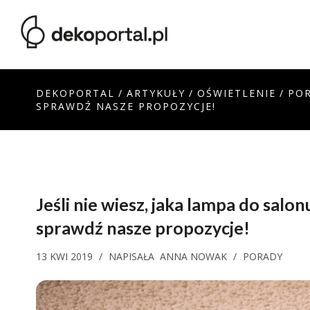
DEKOPORTAL
/
ARTYKUŁY
/
OŚWIETLENIE
/
PO
SPRAWDŹ NASZE PROPOZYCJE!
Jeśli nie wiesz, jaka lampa do salon
sprawdź nasze propozycje!
13 KWI 2019
/
NAPISAŁA
ANNA NOWAK
/
PORADY