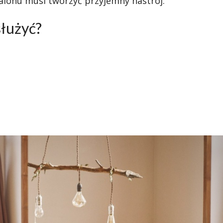
alonu musi tworzyć przyjemny nastrój.
służyć?