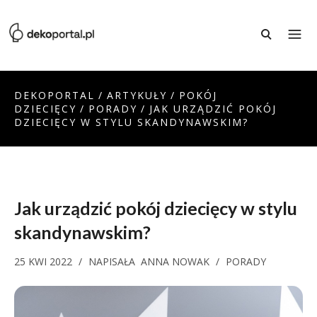
DEKOPORTAL
/
ARTYKUŁY
/
POKÓJ
DZIECIĘCY
/
PORADY
/
JAK URZĄDZIĆ POKÓJ
DZIECIĘCY W STYLU SKANDYNAWSKIM?
Jak urządzić pokój dziecięcy w stylu
skandynawskim?
25 KWI 2022
/
NAPISAŁA
ANNA NOWAK
/
PORADY