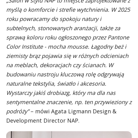
„Salon w stylu NAP to miejsce zaprojektowane z
myślą o komforcie i strefie wytchnienia. W 2025
roku powracamy do spokoju natury i
subtelnych, stonowanych aranżacji, także za
sprawą koloru roku ogłoszonego przez Pantone
Color Institute - mocha mousse. Łagodny beż i
ziemisty brąz pojawia się w różnych odcieniach
na meblach, dekoracjach czy ścianach. W
budowaniu nastroju kluczową rolę odgrywają
naturalne tekstylia, światło i akcesoria.
Wystarczy jakiś drobiazg, który ma dla nas
sentymentalne znaczenie, np. ten przywieziony z
podróży”
– mówi Agata Ligmann Design &
Development Director NAP.