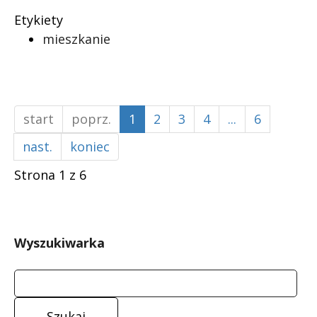
Etykiety
mieszkanie
start
poprz.
1
2
3
4
...
6
nast.
koniec
Strona 1 z 6
Wyszukiwarka