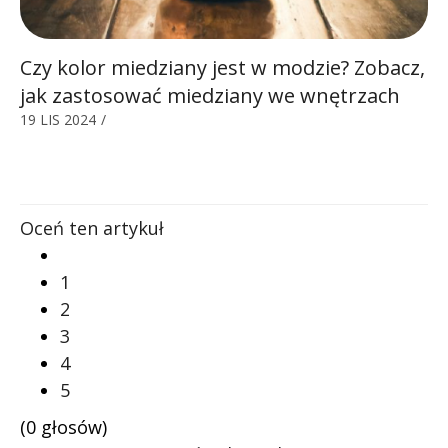
Czy kolor miedziany jest w modzie? Zobacz,
jak zastosować miedziany we wnętrzach
19 LIS 2024
/
Oceń ten artykuł
1
2
3
4
5
(0 głosów)