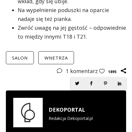
wkład, gdy się ubije.
Na wypełnienie poduszki na oparcie
nadaje się też pianka.
Zwróć uwagę na jej gęstość – odpowiednie
to między innymi T18 i T21.
SALON
WNETRZA
1
komentarz
1895
DEKOPORTAL
Redakcja Dekoportal.pl