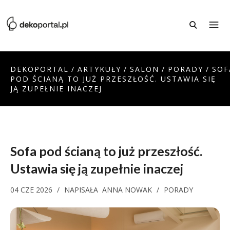
DEKOPORTAL
/
ARTYKUŁY
/
SALON
/
PORADY
/
SOF
POD ŚCIANĄ TO JUŻ PRZESZŁOŚĆ. USTAWIA SIĘ
JĄ ZUPEŁNIE INACZEJ
Sofa pod ścianą to już przeszłość.
Ustawia się ją zupełnie inaczej
04 CZE 2026
/
NAPISAŁA
ANNA NOWAK
/
PORADY