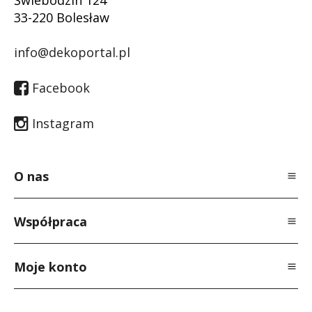
33-220 Bolesław
info@dekoportal.pl
Facebook
Instagram
O nas
O Nas
Współpraca
Polityka prywatności
Dla specjalistów
Regulamin
Moje konto
Dla producentów
Kontakt
Logowanie
Newsletter