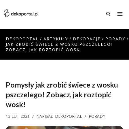
DEKOPORTAL
/
ARTYKUŁY
/
DEKORACJE
/
PORADY
/
JAK ZROBIĆ ŚWIECE Z WOSKU PSZCZELEGO!
ZOBACZ, JAK ROZTOPIĆ WOSK!
Pomysły jak zrobić świece z wosku
pszczelego! Zobacz, jak roztopić
wosk!
13 LUT 2021
/
NAPISAŁ
DEKOPORTAL
/
PORADY