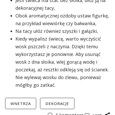
Jeśli świeca ma stać bez słoika, ułóż ją na
dekoracyjnej tacy,
Obok aromatycznej ozdoby ustaw figurkę,
na przykład wiewiórkę czy bałwanka,
Na tacy ułóż również szyszki i gałązki,
Kiedy wypalisz świecę, warto wyczyścić
wosk pszczeli z naczynia. Dzięki temu
wykorzystasz je ponownie. Aby usunąć
wosk z dna słoika, wlej gorącą wodę i
poczekaj, aż resztki odkleją się od ścianek.
Nie wylewaj wosku do zlewu, ponieważ
mógłby go zatkać.
WNETRZA
DEKORACJE
1
komentarz