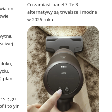
Co zamiast paneli? Te 3
wia on
alternatywy są trwalsze i modne
owie.
w 2026 roku
wytna.
ściwej
bloku,
yciu,
ś plan
e się go
ii to yin