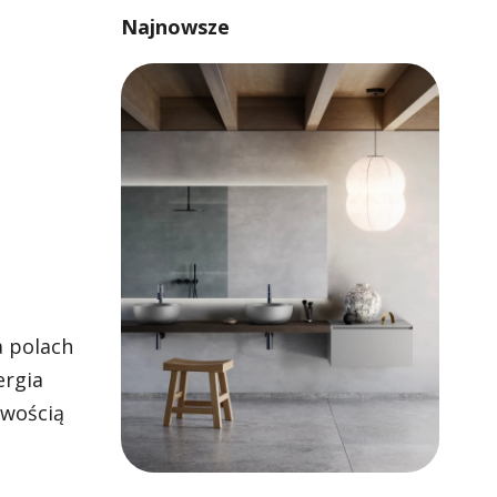
Najnowsze
a polach
ergia
twością