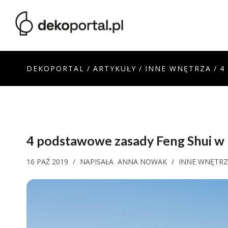
DEKOPORTAL
/
ARTYKUŁY
/
INNE WNĘTRZA
/
4
4 podstawowe zasady Feng Shui w
16 PAŹ 2019
/
NAPISAŁA
ANNA NOWAK
/
INNE WNĘTR