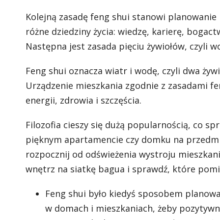
Kolejną zasadę feng shui stanowi planowanie 
różne dziedziny życia: wiedzę, karierę, bogac
Następna jest zasada pięciu żywiołów, czyli wo
Feng shui oznacza wiatr i wodę, czyli dwa żyw
Urządzenie mieszkania zgodnie z zasadami f
energii, zdrowia i szczęścia.
Filozofia cieszy się dużą popularnością, co s
pięknym apartamencie czy domku na przedmieśc
rozpocznij od odświeżenia wystroju mieszkania
wnętrz na siatkę bagua i sprawdź, które po
Feng shui było kiedyś sposobem planowani
w domach i mieszkaniach, żeby pozytywnie