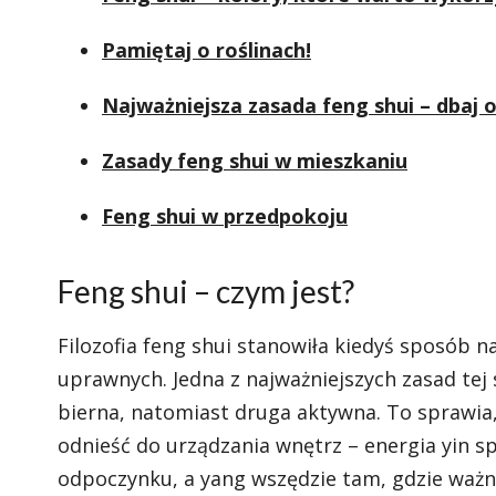
Pamiętaj o roślinach!
Najważniejsza zasada feng shui – dbaj o
Zasady feng shui w mieszkaniu
Feng shui w przedpokoju
Feng shui – czym jest?
Filozofia feng shui stanowiła kiedyś sposób 
uprawnych. Jedna z najważniejszych zasad tej s
bierna, natomiast druga aktywna. To sprawia,
odnieść do urządzania wnętrz – energia yin 
odpoczynku, a yang wszędzie tam, gdzie ważne 