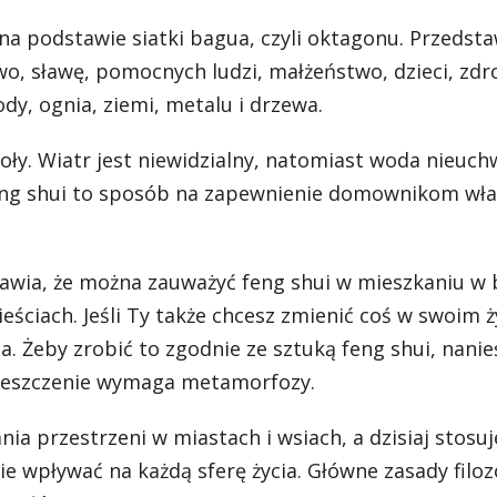
na podstawie siatki bagua, czyli oktagonu. Przedsta
two, sławę, pomocnych ludzi, małżeństwo, dzieci, zdr
dy, ognia, ziemi, metalu i drzewa.
ioły. Wiatr jest niewidzialny, natomiast woda nieuch
eng shui to sposób na zapewnienie domownikom wła
prawia, że można zauważyć feng shui w mieszkaniu w 
iach. Jeśli Ty także chcesz zmienić coś w swoim ż
. Żeby zrobić to zgodnie ze sztuką feng shui, nanie
mieszczenie wymaga metamorfozy.
a przestrzeni w miastach i wsiach, a dzisiaj stosuj
 wpływać na każdą sferę życia. Główne zasady filozof