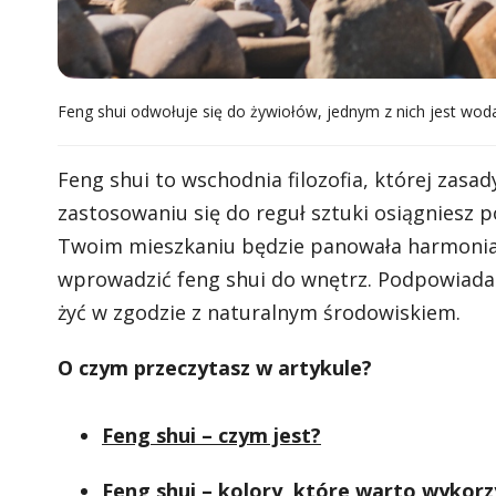
Feng shui odwołuje się do żywiołów, jednym z nich jest wod
Feng shui to wschodnia filozofia, której zas
zastosowaniu się do reguł sztuki osiągniesz p
Twoim mieszkaniu będzie panowała harmonia. P
wprowadzić feng shui do wnętrz. Podpowiadamy
żyć w zgodzie z naturalnym środowiskiem.
O czym przeczytasz w artykule?
Feng shui – czym jest?
Feng shui – kolory, które warto wykorz