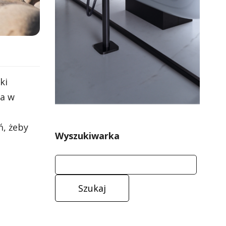
ki
 a w
ń, żeby
Wyszukiwarka