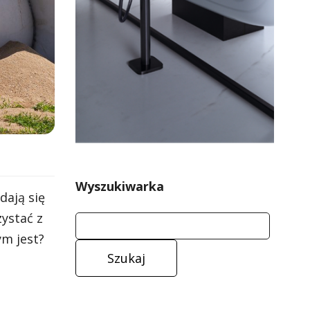
Wyszukiwarka
dają się
ystać z
ym jest?