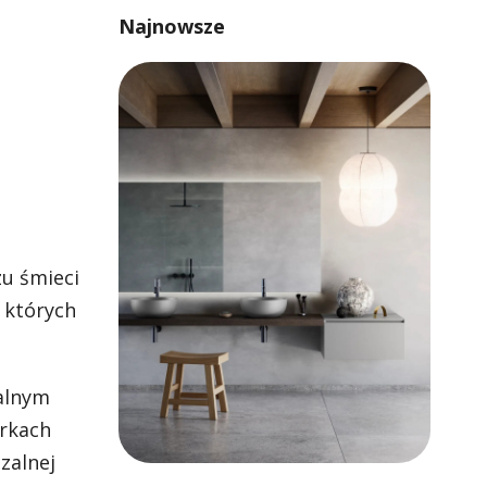
Najnowsze
zu śmieci
 których
ealnym
orkach
zalnej