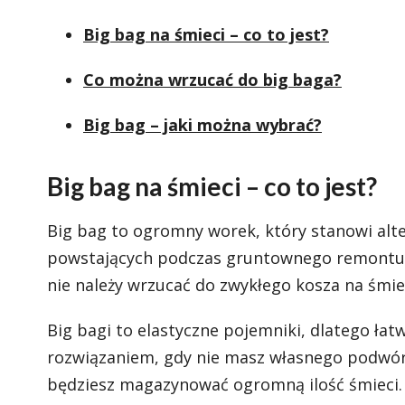
Big bag na śmieci – co to jest?
Co można wrzucać do big baga?
Big bag – jaki można wybrać?
Big bag na śmieci – co to jest?
Big bag to ogromny worek, który stanowi alt
powstających podczas gruntownego remontu. 
nie należy wrzucać do zwykłego kosza na śmie
Big bagi to elastyczne pojemniki, dlatego ła
rozwiązaniem, gdy nie masz własnego podwór
będziesz magazynować ogromną ilość śmieci. P