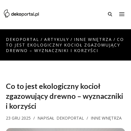
DEKOPORTAL
/
ARTYKUŁY
/
INNE WNĘTRZA
/
CO
TO JEST EKOLOGICZNY KOCIOŁ ZGAZOWUJĄCY
DREWNO – WYZNACZNIKI I KORZYŚCI
Co to jest ekologiczny kocioł
zgazowujący drewno – wyznaczniki
i korzyści
23 GRU 2025
/
NAPISAŁ
DEKOPORTAL
/
INNE WNĘTRZA