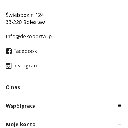
Świebodzin 124
33-220 Bolesław
info@dekoportal.pl
Facebook
Instagram
O nas
O Nas
Współpraca
Polityka prywatności
Dla specjalistów
Regulamin
Moje konto