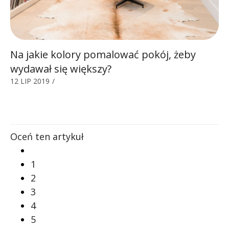
Na jakie kolory pomalować pokój, żeby
wydawał się większy?
12 LIP 2019
/
Oceń ten artykuł
1
2
3
4
5