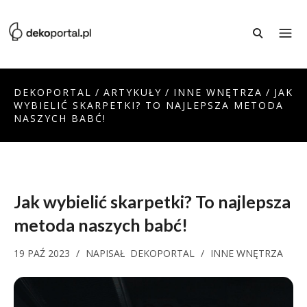
DEKOPORTAL
/
ARTYKUŁY
/
INNE WNĘTRZA
/
JAK
WYBIELIĆ SKARPETKI? TO NAJLEPSZA METODA
NASZYCH BABĆ!
Jak wybielić skarpetki? To najlepsza
metoda naszych babć!
19 PAŹ 2023
/
NAPISAŁ
DEKOPORTAL
/
INNE WNĘTRZA