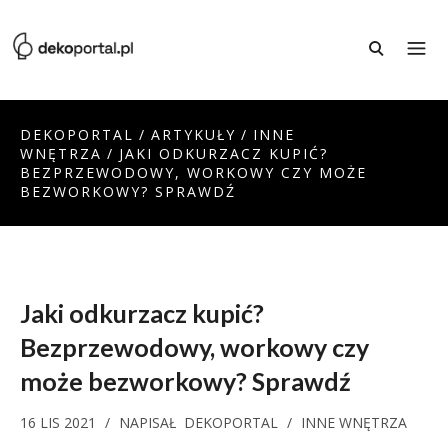
DEKOPORTAL
/
ARTYKUŁY
/
INNE
WNĘTRZA
/
JAKI ODKURZACZ KUPIĆ?
BEZPRZEWODOWY, WORKOWY CZY MOŻE
BEZWORKOWY? SPRAWDŹ
Jaki odkurzacz kupić?
Bezprzewodowy, workowy czy
może bezworkowy? Sprawdź
16 LIS 2021
/
NAPISAŁ
DEKOPORTAL
/
INNE WNĘTRZA