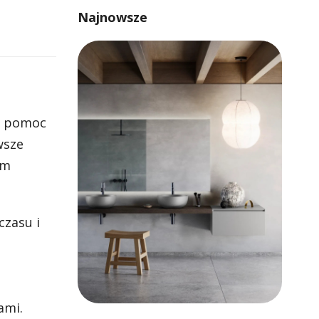
Najnowsze
ze pomoc
wsze
em
czasu i
ami.