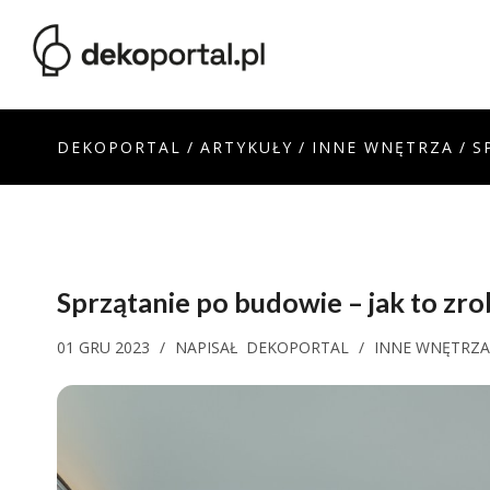
DEKOPORTAL
/
ARTYKUŁY
/
INNE WNĘTRZA
/
S
Sprzątanie po budowie – jak to zrob
01 GRU 2023
/
NAPISAŁ
DEKOPORTAL
/
INNE WNĘTRZA