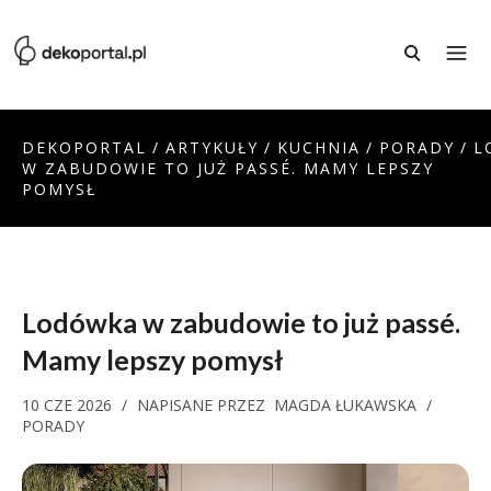
DEKOPORTAL
/
ARTYKUŁY
/
KUCHNIA
/
PORADY
/
L
W ZABUDOWIE TO JUŻ PASSÉ. MAMY LEPSZY
POMYSŁ
Lodówka w zabudowie to już passé.
Mamy lepszy pomysł
10 CZE 2026
/
NAPISANE PRZEZ
MAGDA ŁUKAWSKA
/
PORADY