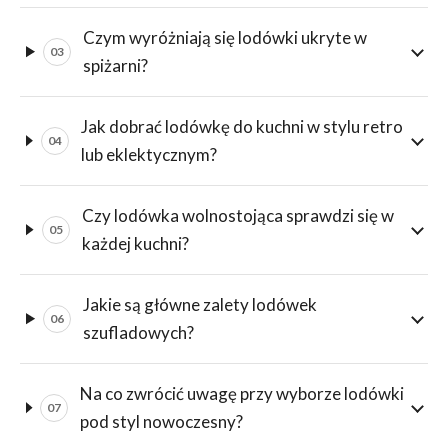
Czym wyróżniają się lodówki ukryte w
03
spiżarni?
Jak dobrać lodówkę do kuchni w stylu retro
04
lub eklektycznym?
Czy lodówka wolnostojąca sprawdzi się w
05
każdej kuchni?
Jakie są główne zalety lodówek
06
szufladowych?
Na co zwrócić uwagę przy wyborze lodówki
07
pod styl nowoczesny?