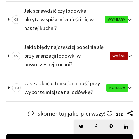
Jak sprawdzić czy lodówka
ukryta w spiżarni zmieści się w
08
WYMIARY
naszej kuchni?
Jakie błędy najczęściej popełnia się
przy aranżacji lodówki w
09
WAŻNE
nowoczesnej kuchni?
Jak zadbać o funkcjonalność przy
10
PORADA
wyborze miejsca na lodówkę?
Skomentuj jako pierwszy!
282