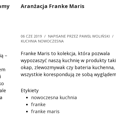
ramy
Aranżacja Franke Maris
06 CZE 2019
/
NAPISANE PRZEZ
PAWEŁ WOLIŃSKI
/
KUCHNIA NOWOCZESNA
Franke Maris to kolekcja, która pozwala
ią –
wypozaszyć naszą kuchnię w produkty taki
okap, zlewozmywak czy bateria kuchenna,
iem
wszystkie korespondują ze sobą wyglądem
i
ko
ale
Etykiety
a
nowoczesna kuchnia
franke
franke maris