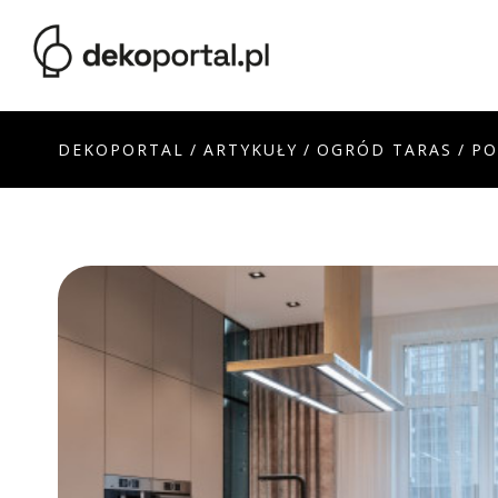
DEKOPORTAL
/
ARTYKUŁY
/
OGRÓD TARAS
/
PO