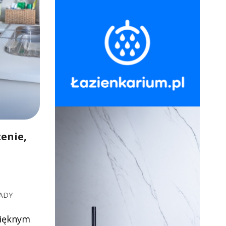
enie,
ADY
pięknym