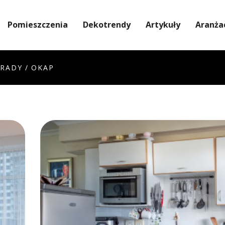
Pomieszczenia
Dekotrendy
Artykuły
Aranża
RADY
/
OKAP