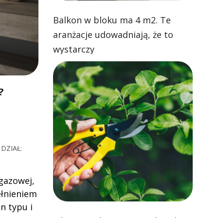
Balkon w bloku ma 4 m2. Te
aranżacje udowadniają, że to
wystarczy
?
DZIAŁ:
gazowej,
ełnieniem
n typu i