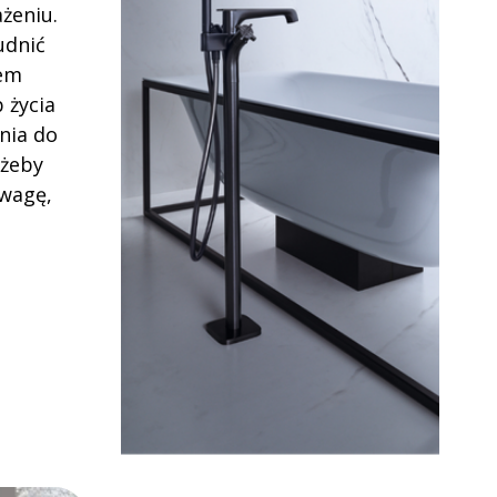
żeniu.
udnić
pem
 życia
nia do
 żeby
uwagę,