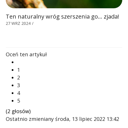
Ten naturalny wróg szerszenia go… zjada!
27 WRZ 2024
/
Oceń ten artykuł
1
2
3
4
5
(2 głosów)
Ostatnio zmieniany środa, 13 lipiec 2022 13:42