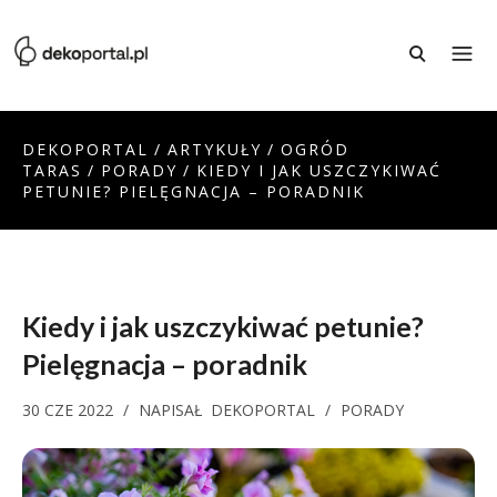
DEKOPORTAL
/
ARTYKUŁY
/
OGRÓD
TARAS
/
PORADY
/
KIEDY I JAK USZCZYKIWAĆ
PETUNIE? PIELĘGNACJA – PORADNIK
Kiedy i jak uszczykiwać petunie?
Pielęgnacja – poradnik
30 CZE 2022
/
NAPISAŁ
DEKOPORTAL
/
PORADY