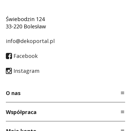
Świebodzin 124
33-220 Bolesław
info@dekoportal.pl
Facebook
Instagram
O nas
O Nas
Współpraca
Polityka prywatności
Dla specjalistów
Regulamin
Moje konto