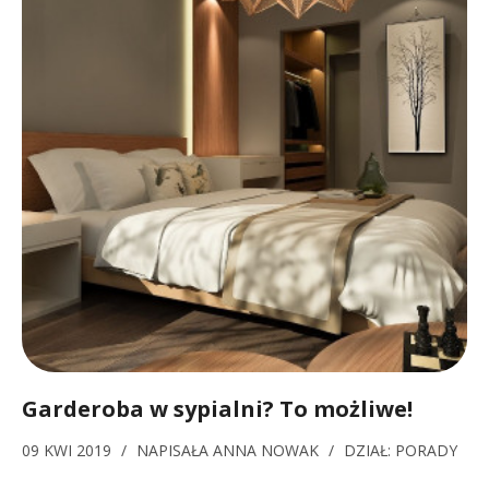
Garderoba w sypialni? To możliwe!
09 KWI 2019
/
NAPISAŁA
ANNA NOWAK
/
DZIAŁ:
PORADY