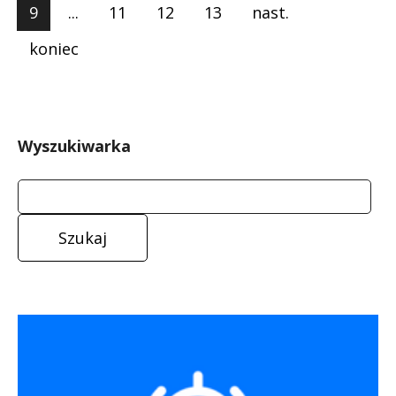
9
...
11
12
13
nast.
koniec
Wyszukiwarka