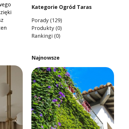
owego
Kategorie Ogród Taras
zięki
sz
Porady
(129)
ten
Produkty
(0)
Rankingi
(0)
Najnowsze