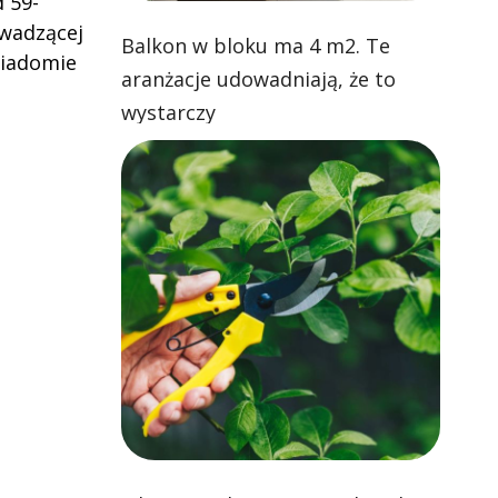
 59-
wadzącej
Balkon w bloku ma 4 m2. Te
wiadomie
aranżacje udowadniają, że to
wystarczy