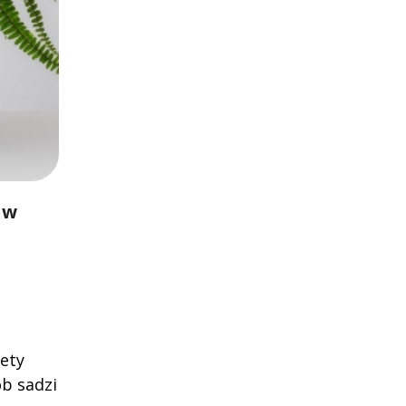
 w
pety
ób sadzi