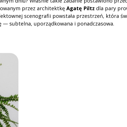
ywnym dniu? Właśnie takie zadanie postawiono przed
owanym przez architektkę
Agatę Piltz
dla pary pro
efektownej scenografii powstała przestrzeń, która ś
ę — subtelna, uporządkowana i ponadczasowa.