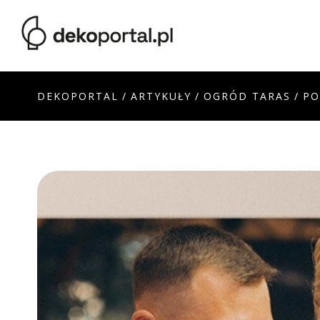
DEKOPORTAL
/
ARTYKUŁY
/
OGRÓD TARAS
/
PO