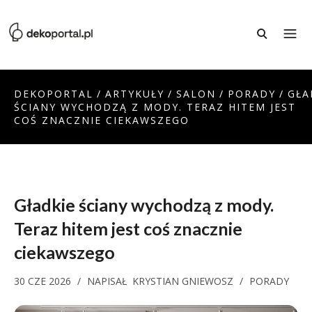
DEKOPORTAL
/
ARTYKUŁY
/
SALON
/
PORADY
/
GŁA
ŚCIANY WYCHODZĄ Z MODY. TERAZ HITEM JEST
COŚ ZNACZNIE CIEKAWSZEGO
Gładkie ściany wychodzą z mody.
Teraz hitem jest coś znacznie
ciekawszego
30 CZE 2026
/
NAPISAŁ
KRYSTIAN GNIEWOSZ
/
PORADY