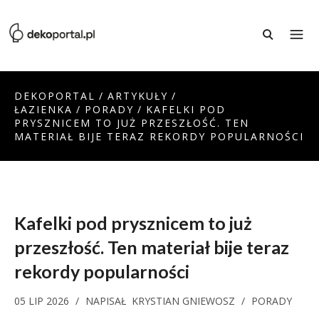
DEKOPORTAL
/
ARTYKUŁY
/
ŁAZIENKA
/
PORADY
/
KAFELKI POD
PRYSZNICEM TO JUŻ PRZESZŁOŚĆ. TEN
MATERIAŁ BIJE TERAZ REKORDY POPULARNOŚCI
Kafelki pod prysznicem to już
przeszłość. Ten materiał bije teraz
rekordy popularności
05 LIP 2026
/
NAPISAŁ
KRYSTIAN GNIEWOSZ
/
PORADY