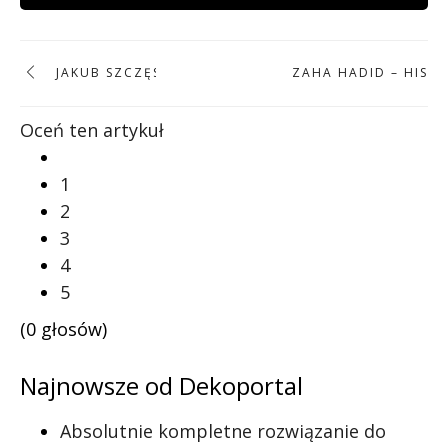
JAKUB SZCZĘSNY
ZAHA HADID – HISTO
Oceń ten artykuł
1
2
3
4
5
(0 głosów)
Najnowsze od Dekoportal
Absolutnie kompletne rozwiązanie do