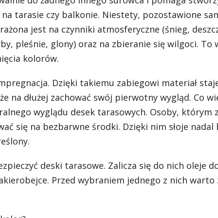
walnie do żadnego innego surowca i pomaga stworz
 na tarasie czy balkonie. Niestety, pozostawione sa
rażona jest na czynniki atmosferyczne (śnieg, deszc
y, pleśnie, glony) oraz na zbieranie się wilgoci. To
nięcia kolorów.
regnacja. Dzięki takiemu zabiegowi materiał staje
że na dłużej zachować swój pierwotny wygląd. Co wię
ralnego wyglądu desek tarasowych. Osoby, którym z
ć się na bezbarwne środki. Dzięki nim słoje nadal
eślony.
zpieczyć deski tarasowe. Zalicza się do nich oleje d
 lakierobejce. Przed wybraniem jednego z nich warto