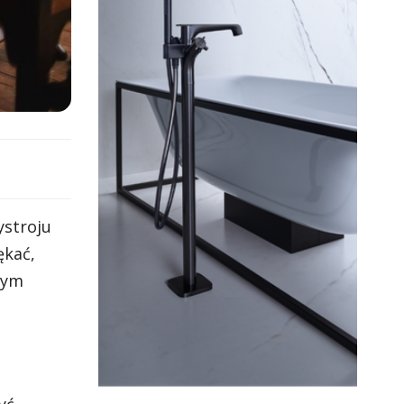
ystroju
ękać,
tym