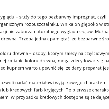
glądu – służy do tego bezbarwny impregnat, czyli
rganicznym rozpuszczalniku. Wnika on głęboko w st
kazji nie zaburza naturalnego wyglądu słojów. Można
 drewna. Trzeba jednak pamiętać, że bezbarwne śro
oloru drewna – osoby, którym zależy na częściowy
tnej zmianie koloru drewna, mogą zdecydować się na
rzed kupnem warto upewnić się, że dany preparat jes
ozwoli nadać materiałowi wyjątkowego charakteru.
lub kredowych farb kryjących. Te pierwsze charakt
iem. W przypadku kredowych dostępne są te dając