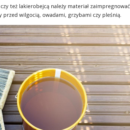
zy też lakierobejcą należy materiał zaimpregnowa
y przed wilgocią, owadami, grzybami czy pleśnią.