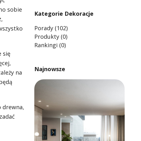
yć
mo sobie
Kategorie Dekoracje
z,
Porady
(102)
 wszystko
Produkty
(0)
Rankingi
(0)
 się
cej,
Najnowsze
ależy na
 będą
o drewna,
 zadać