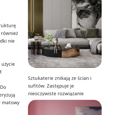
rukturę
 również
dki nie
m
 użycie
t
Sztukaterie znikają ze ścian i
sufitów. Zastępuje je
 Do
nieoczywiste rozwiązanie
eryzują
e matowy