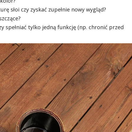
kolor?
urę słoi czy zyskać zupełnie nowy wygląd?
szczące?
 spełniać tylko jedną funkcję (np. chronić przed