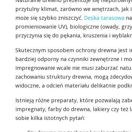
Naturalne drewno prezentuje się nieporówny
przytulny klimat, zarówno we wnętrzach, jak i
może się szybko zniszczyć.
Deska tarasowa
na
promieniowanie UV), biologiczne (owady, grzyb
przyczynia się do pękania, kruszenia i wyblak
Skutecznym sposobem ochrony drewna jest imp
bardziej odporny na czynniki zewnętrzne i mo
impregnowanie wcale nie musi zaburzać natu
zachowaniu struktury drewna, mogą zdecydowa
widoczne, a odcień materiału delikatnie podkr
Istnieją różne preparaty, które pozwalają zabe
impregnaty, farby do drewna, lakiery czy też
sobie kilka istotnych pytań: