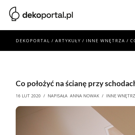
DEKOPORTAL
/
ARTYKUŁY
/
INNE WNĘTRZA
/
C
Co położyć na ścianę przy schoda
16 LUT 2020
/
NAPISAŁA
ANNA NOWAK
/
INNE WNĘTR