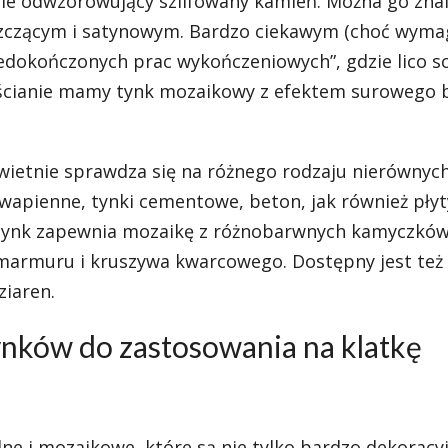
le odwzorowujący szlifowany kamień. Można go znal
szczącym i satynowym. Bardzo ciekawym (choć wym
niedokończonych prac wykończeniowych”, gdzie lico 
a ścianie mamy tynk mozaikowy z efektem surowego 
ietnie sprawdza się na różnego rodzaju nierównyc
wapienne, tynki cementowe, beton, jak również płyt
tynk zapewnia mozaikę z różnobarwnych kamyczków
, marmuru i kruszywa kwarcowego. Dostępny jest też
ziaren.
ynków do zastosowania na klatkę
lne i mozaikowe, które są nie tylko bardzo dekoracyj