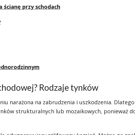
a ścianę przy schodach
y
ednorodzinnym
schodowej? Rodzaje tynków
niu narażona na zabrudzenia i uszkodzenia. Dlatego
ynków strukturalnych lub mozaikowych, ponieważ d