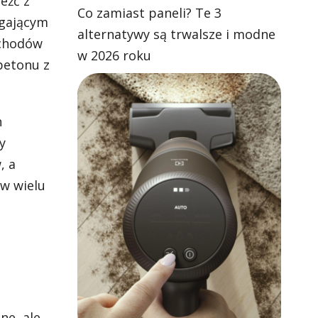
eźć z
Co zamiast paneli? Te 3
agającym
alternatywy są trwalsze i modne
schodów
w 2026 roku
betonu z
h
y
, a
 w wielu
ne, ale