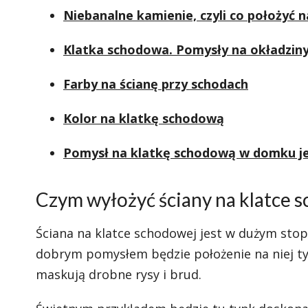
Niebanalne kamienie, czyli co położyć n
Klatka schodowa. Pomysły na okładzin
Farby na ścianę przy schodach
Kolor na klatkę schodową
Pomysł na klatkę schodową w domku j
Czym wyłożyć ściany na klatce 
Ściana na klatce schodowej jest w dużym stop
dobrym pomysłem będzie położenie na niej t
maskują drobne rysy i brud.