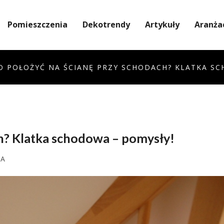
Pomieszczenia
Dekotrendy
Artykuły
Aranża
O POŁOŻYĆ NA ŚCIANĘ PRZY SCHODACH? KLATKA S
ch? Klatka schodowa – pomysły!
ZA