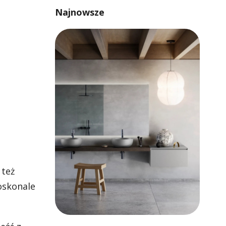
Najnowsze
 też
oskonale