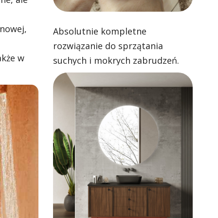
ynowej,
Absolutnie kompletne
rozwiązanie do sprzątania
akże w
suchych i mokrych zabrudzeń.
Skuteczne odkurzanie i zawsze
czyste mopowanie