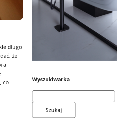
kle długo
dać, że
óra
e
Wyszukiwarka
, co