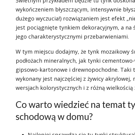
Świetnym przykładem będzie tu tynk doskona
wykończeniem błyszczącym, intensywnie bły
dużego wyczucia!) rozwiązaniem jest efekt „
jest pociągnięte tynkiem dekoracyjnym, a n
jego charakterystycznymi przebarwieniami.
W tym miejscu dodajmy, że tynk mozaikowy św
podłożach mineralnych, jak tynki cementowo-
gipsowo-kartonowe i drewnopochodne. Taki 
wykonany jest najczęściej z żywicy akrylowej
wersjach kolorystycznych i z różną wielkością 
Co warto wiedzieć na temat t
schodową w domu?
Najlepiej sprawdzą się tu tynki struktura