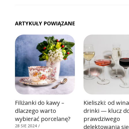
ARTYKUŁY POWIĄZANE
Filiżanki do kawy –
Kieliszki: od win
dlaczego warto
drinki — klucz d
wybierać porcelanę?
prawdziwego
28 SIE 2024
/
delektowania się