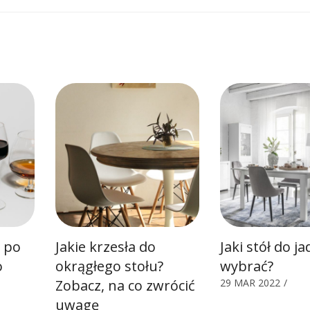
a po
Jakie krzesła do
Jaki stół do ja
o
okrągłego stołu?
wybrać?
Zobacz, na co zwrócić
29 MAR 2022
/
uwagę