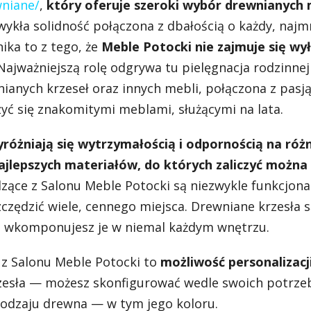
wniane/
,
który oferuje szeroki wybór drewnianych 
wykła solidność połączona z dbałością o każdy, najm
ika to z tego, że
Meble Potocki nie zajmuje się wy
ajważniejszą rolę odgrywa tu pielęgnacja rodzinnej 
anych krzeseł oraz innych mebli, połączona z pasją
yć się znakomitymi meblami, służącymi na lata.
óżniają się wytrzymałością i odpornością na róż
ajlepszych materiałów, do których zaliczyć można 
zące z Salonu Meble Potocki są niezwykle funkcjon
czędzić wiele, cennego miejsca. Drewniane krzesła 
ią wkomponujesz je w niemal każdym wnętrzu.
 z Salonu Meble Potocki to
możliwość personalizacj
zesła — możesz skonfigurować wedle swoich potrze
rodzaju drewna — w tym jego koloru.