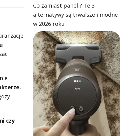
Co zamiast paneli? Te 3
alternatywy są trwalsze i modne
w 2026 roku
aranżacje
u
ząc
nie i
akterze.
ędzy
i czy