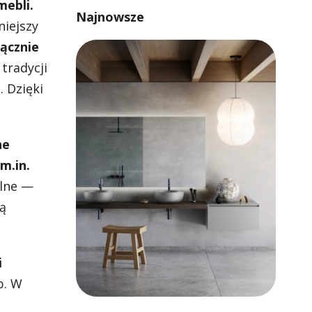
mebli.
Najnowsze
niejszy
łącznie
tradycji
. Dzięki
ne
m.in.
alne —
są
i
b. W