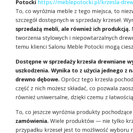
Potocki
https://meblepotocki.pl/krzesla-dre
To, co wyróżnia meble z tego miejsca, to niez
szczegół dostępnych w sprzedaży krzeseł. Wyn
sprzedażą mebli, ale również ich produkcją.
N
tworzenia stylowych i niepowtarzalnych drewni
temu klienci Salonu Meble Potocki mogą ciesz
Dostępne w sprzedaży krzesła drewniane wyr
uszkodzenia. Wynika to z użycia jednego z n
drewno dębowe.
Oprócz tego krzesła pochod
część z nich możesz składać, co pozwala zaosz
również uniwersalne, dzięki czemu z łatwośc
To, co jeszcze wyróżnia produkty pochodzące
zamówienia.
Wiele produktów — nie tylko kr
przypadku krzeseł jest to możliwość wyboru 