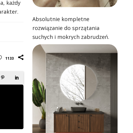
a, każdy
arakter.
Absolutnie kompletne
rozwiązanie do sprzątania
suchych i mokrych zabrudzeń.
Skuteczne odkurzanie i zawsze
czyste mopowanie
1133