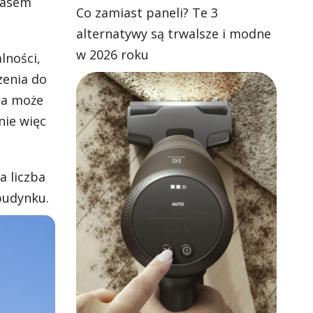
zasem
Co zamiast paneli? Te 3
alternatywy są trwalsze i modne
w 2026 roku
lności,
zenia do
ia może
nie więc
 liczba
budynku.