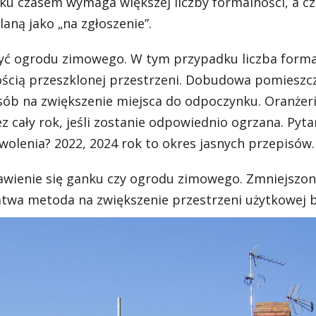
u czasem wymaga większej liczby formalności, a c
aną jako „na zgłoszenie”.
ć ogrodu zimowego. W tym przypadku liczba forma
lkością przeszklonej przestrzeni. Dobudowa pomieszc
ób na zwiększenie miejsca do odpoczynku. Oranżer
ez cały rok, jeśli zostanie odpowiednio ogrzana. Pyta
lenia? 2022, 2024 rok to okres jasnych przepisów.
ienie się ganku czy ogrodu zimowego. Zmniejszona
łatwa metoda na zwiększenie przestrzeni użytkowej 