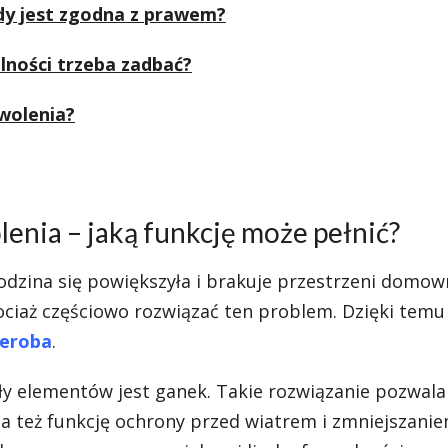
y jest zgodna z prawem?
lności trzeba zadbać?
wolenia?
nia – jaką funkcję może pełnić?
rodzina się powiększyła i brakuje przestrzeni domo
iaż częściowo rozwiązać ten problem. Dzięki tem
eroba
.
y elementów jest ganek. Takie rozwiązanie pozwala
 też funkcję ochrony przed wiatrem i zmniejszanie