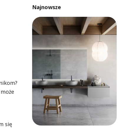
Najnowsze
wnikom?
u może
m się