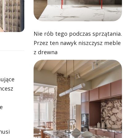
Nie rób tego podczas sprzątania.
Przez ten nawyk niszczysz meble
z drewna
mujące
hcesz
e
musi