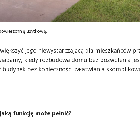
powierzchnię użytkową.
iększyć jego niewystarczającą dla mieszkańców pr
owiadamy, kiedy rozbudowa domu bez pozwolenia jes
yć budynek bez konieczności załatwiania skompliko
aką funkcję może pełnić?