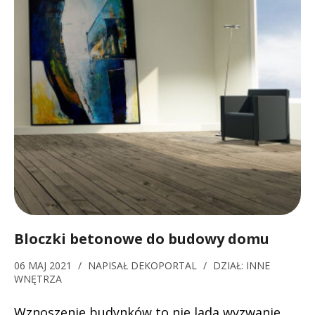
Bloczki betonowe do budowy domu
06 MAJ 2021
/
NAPISAŁ
DEKOPORTAL
/
DZIAŁ:
INNE
WNĘTRZA
Wznoszenie budynków to nie lada wyzwanie.