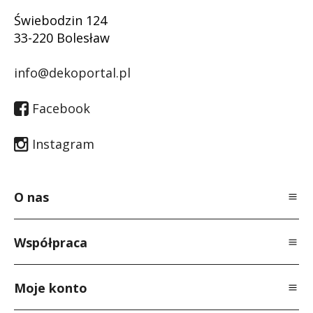
Świebodzin 124
33-220 Bolesław
info@dekoportal.pl
Facebook
Instagram
O nas
O Nas
Współpraca
Polityka prywatności
Dla specjalistów
Regulamin
Moje konto
Dla producentów
Kontakt