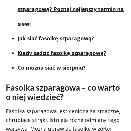
szparagową? Poznaj najlepszy termin na
siew!
Jak siać fasolkę szparagową?
Kiedy sadzić fasolkę szparagową?
Co można siać w sierpniu?
Fasolka szparagowa – co warto
o niej wiedzieć?
Fasolka szparagowa jest ceniona za smaczne,
chrupiące strąki. Istnieją różne odmiany tego
warzywa. Można uprawiać fasolkę w żółtej,