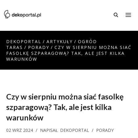
DEKOPORTAL
/
ARTYKUŁY
/
OGRÓD
TARAS
/
PORADY
/
CZY W SIERPNIU MOŻNA SIAĆ
FASOLKĘ SZPARAGOWĄ? TAK, ALE JEST KILKA
WARUNKÓW
Czy w sierpniu można siać fasolkę
szparagową? Tak, ale jest kilka
warunków
02 WRZ 2024
/
NAPISAŁ
DEKOPORTAL
/
PORADY