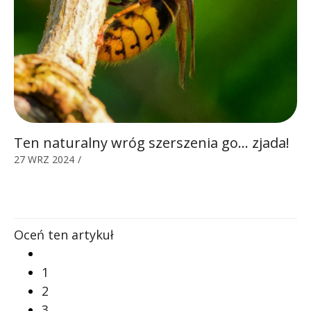
Ten naturalny wróg szerszenia go… zjada!
27 WRZ 2024
/
Oceń ten artykuł
1
2
3