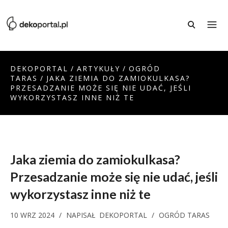
DEKOPORTAL
/
ARTYKUŁY
/
OGRÓD
TARAS
/
JAKA ZIEMIA DO ZAMIOKULKASA?
PRZESADZANIE MOŻE SIĘ NIE UDAĆ, JEŚLI
WYKORZYSTASZ INNE NIŻ TE
Jaka ziemia do zamiokulkasa?
Przesadzanie może się nie udać, jeśli
wykorzystasz inne niż te
10 WRZ 2024
/
NAPISAŁ
DEKOPORTAL
/
OGRÓD TARAS