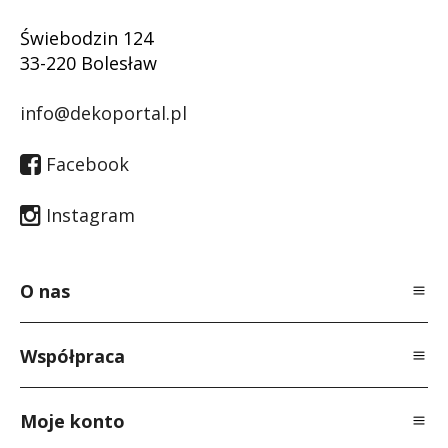
Świebodzin 124
33-220 Bolesław
info@dekoportal.pl
Facebook
Instagram
O nas
O Nas
Współpraca
Polityka prywatności
Dla specjalistów
Regulamin
Moje konto
Dla producentów
Kontakt