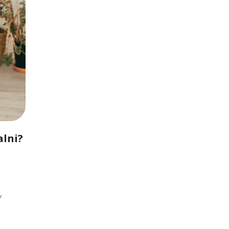
alni?
Y