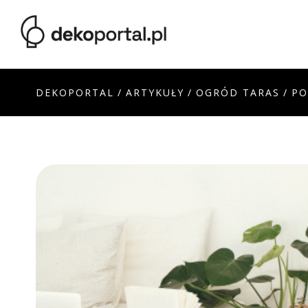
DEKOPORTAL
/
ARTYKUŁY
/
OGRÓD TARAS
/
PO