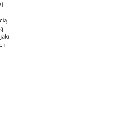
ej
cią
ną
jaki
ch