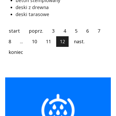
beton stemplowany
deski z drewna
deski tarasowe
start
poprz.
3
4
5
6
7
8
...
10
11
12
nast.
koniec