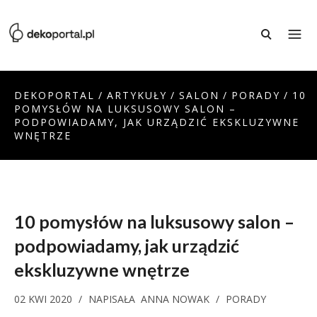
DEKOPORTAL
/
ARTYKUŁY
/
SALON
/
PORADY
/
10
POMYSŁÓW NA LUKSUSOWY SALON –
PODPOWIADAMY, JAK URZĄDZIĆ EKSKLUZYWNE
WNĘTRZE
10 pomysłów na luksusowy salon –
podpowiadamy, jak urządzić
ekskluzywne wnętrze
02 KWI 2020
/
NAPISAŁA
ANNA NOWAK
/
PORADY