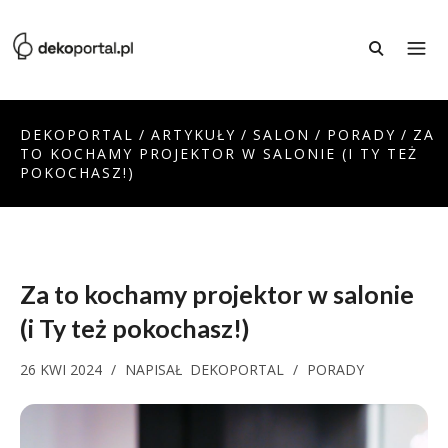
DEKOPORTAL
/
ARTYKUŁY
/
SALON
/
PORADY
/
ZA
TO KOCHAMY PROJEKTOR W SALONIE (I TY TEŻ
POKOCHASZ!)
Za to kochamy
projektor w salonie
(i Ty też pokochasz!)
26 KWI 2024
/
NAPISAŁ
DEKOPORTAL
/
PORADY