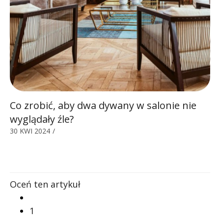
Co zrobić, aby dwa dywany w salonie nie
wyglądały źle?
30 KWI 2024
/
Oceń ten artykuł
1