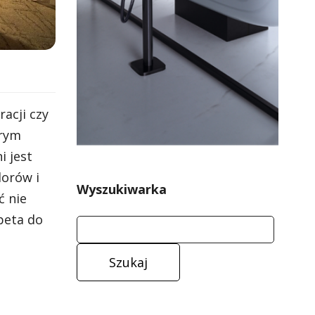
acji czy
órym
i jest
lorów i
Wyszukiwarka
ć nie
peta do