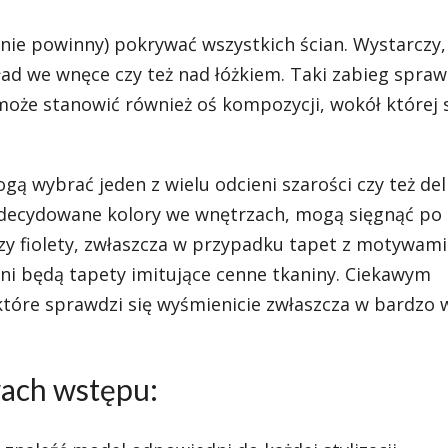
 nie powinny) pokrywać wszystkich ścian. Wystarczy,
kład we wnęce czy też nad łóżkiem. Taki zabieg sprawi
może stanowić również oś kompozycji, wokół której
ą wybrać jeden z wielu odcieni szarości czy też del
j zdecydowane kolory we wnętrzach, mogą sięgnąć po
zy fiolety, zwłaszcza w przypadku tapet z motywami
ni będą tapety imitujące cenne tkaniny. Ciekawym
które sprawdzi się wyśmienicie zwłaszcza w bardzo 
wach wstępu: