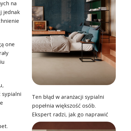
nych na
j jednak
chnienie
gą one
rały
iu
u,
sypialni
Ten błąd w aranżacji sypialni
we
popełnia większość osób.
Ekspert radzi, jak go naprawić
pet.