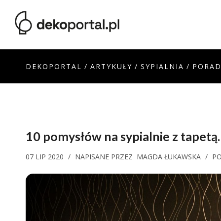
DEKOPORTAL
/
ARTYKUŁY
/
SYPIALNIA
/
PORAD
10 pomysłów na sypialnie z tapetą. 
07 LIP 2020
/
NAPISANE PRZEZ
MAGDA ŁUKAWSKA
/
P