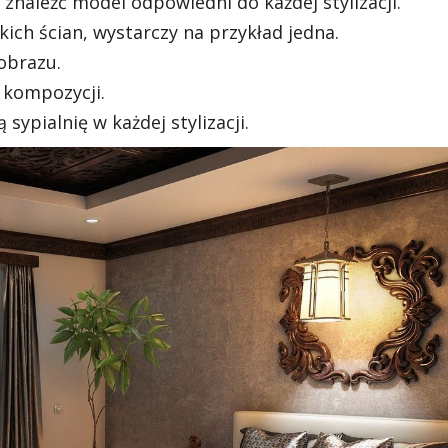
naleźć model odpowiedni do każdej stylizacji.
kich ścian, wystarczy na przykład jedna.
obrazu.
 kompozycji.
sypialnię w każdej stylizacji.