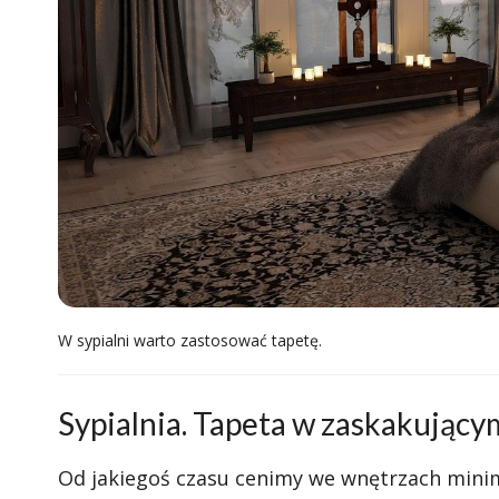
W sypialni warto zastosować tapetę.
Sypialnia. Tapeta w zaskakując
Od jakiegoś czasu cenimy we wnętrzach minimal