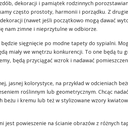
ozdób, dekoracji i pamiątek rodzinnych porozstawia
amy często prostoty, harmonii i porządku. Z drugie
dekoracji (nawet jeśli początkowo mogą dawać wyt
ę nam zimne i nieprzytulne w odbiorze.
będzie sięgnięcie po modne tapety do sypialni. Mo
będą miały we wnętrzu konkurencji. To one będą tu g
ujemy, będą przyciągać wzrok i nadawać pomieszczen
j, jasnej kolorystyce, na przykład w odcieniach beż
eseniem roślinnym lub geometrycznym. Chcąc nadać 
h beżu i kremu lub też w stylizowane wzory kwiato
i jest powieszenie na ścianie obrazów z różnych ta