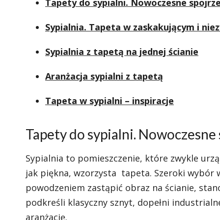
Tapety do sypialni. Nowoczesne spojrze
Sypialnia. Tapeta w zaskakującym i ni
Sypialnia z tapetą na jednej ścianie
Aranżacja sypialni z tapetą
Tapeta w sypialni – inspiracje
Tapety do sypialni. Nowoczesne 
Sypialnia to pomieszczenie, które zwykle urzą
jak piękna, wzorzysta tapeta. Szeroki wybór 
powodzeniem zastąpić obraz na ścianie, stano
podkreśli klasyczny sznyt, dopełni industrial
aranżację.